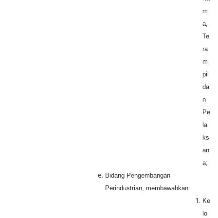
m
a,
Te
ra
m
pil
da
n
Pe
la
ks
an
a;
Bidang Pengembangan
Perindustrian, membawahkan:
Ke
lo