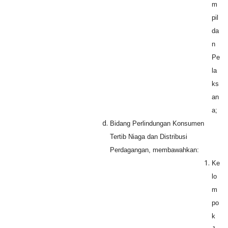
m
pil
da
n
Pe
la
ks
an
a;
Bidang Perlindungan Konsumen
Tertib Niaga dan Distribusi
Perdagangan, membawahkan:
Ke
lo
m
po
k