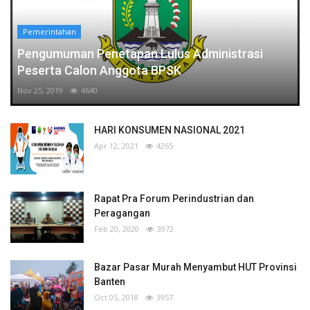
Pemerintahan
Pengumuman Penetapan Lulus Administrasi
Peserta Calon Anggota BPSK
Nov 25, 2019
4640
HARI KONSUMEN NASIONAL 2021
Apr 12, 2021
4265
Rapat Pra Forum Perindustrian dan
Peragangan
Feb 20, 2020
3972
Bazar Pasar Murah Menyambut HUT Provinsi
Banten
Oct 05, 2018
3957