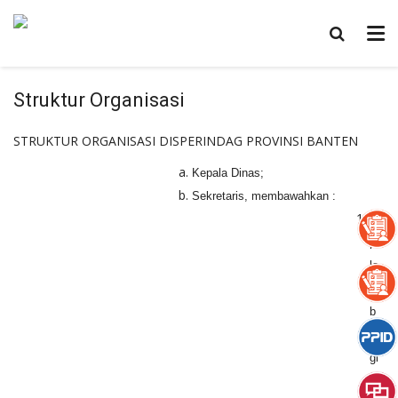
Struktur Organisasi
STRUKTUR ORGANISASI DISPERINDAG PROVINSI BANTEN
Kepala Dinas;
Sekretaris, membawahkan :
Ke
pa
la
Su
b
Ba
gi
an