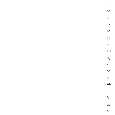
m
po
k
Ja
ba
ta
n
Fu
ng
si
on
al
Ah
li
M
ud
a,