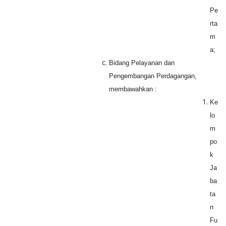
Pe
rta
m
a;
Bidang Pelayanan dan
Pengembangan Perdagangan,
membawahkan :
Ke
lo
m
po
k
Ja
ba
ta
n
Fu