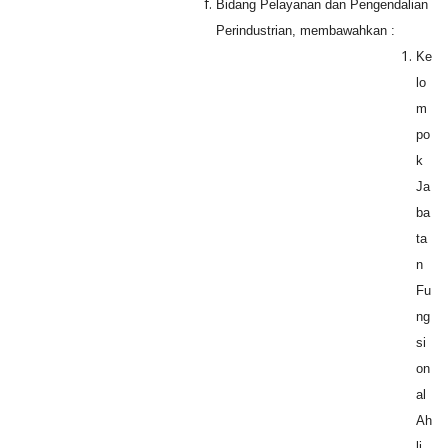
Bidang Pelayanan dan Pengendalian
Perindustrian, membawahkan :
Ke
lo
m
po
k
Ja
ba
ta
n
Fu
ng
si
on
al
Ah
li