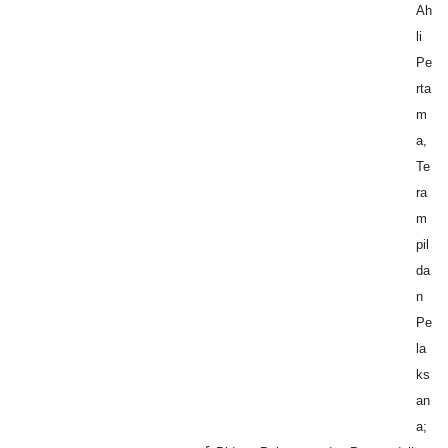
Ah
li
Pe
rta
m
a,
Te
ra
m
pil
da
n
Pe
la
ks
an
a;