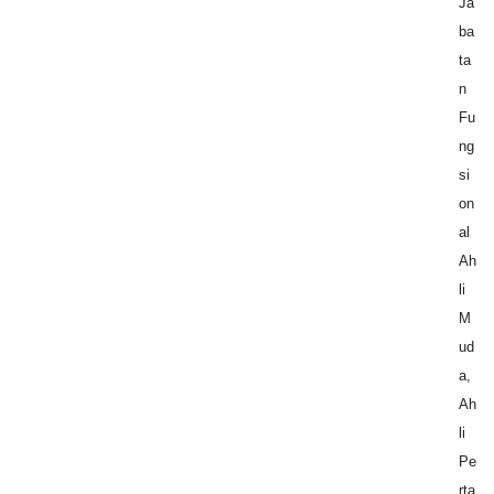
Ja
ba
ta
n
Fu
ng
si
on
al
Ah
li
M
ud
a,
Ah
li
Pe
rta