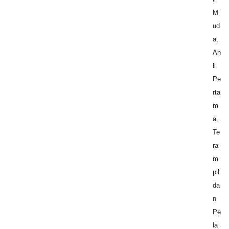
M
ud
a,
Ah
li
Pe
rta
m
a,
Te
ra
m
pil
da
n
Pe
la