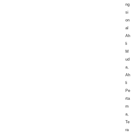
ng
si
on
al
Ah
li
M
ud
a,
Ah
li
Pe
rta
m
a,
Te
ra