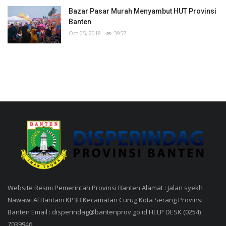
Bazar Pasar Murah Menyambut HUT Provinsi
Banten
Oct 05, 2018
3957
Website Resmi Pemerintah Provinsi Banten Alamat : Jalan syekh
Nawawi Al Bantani KP3B Kecamatan Curug Kota Serang Provinsi
Banten Email : disperindag@bantenprov.go.id HELP DESK (0254)
7039946