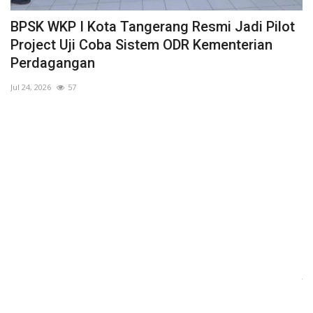
ut
BPSK WKP I Kota Tangerang Resmi Jadi Pilot
Project Uji Coba Sistem ODR Kementerian
Perdagangan
Jul 24, 2026
57
K
H
P
E
Jul